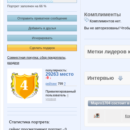
Портрет заполнен на 66 %
Комплименты
Отправить приватное сообщение
Комплиментов нет.
Вы не авторизованы! Чтоб
Добавить в друзья
Игнорировать
Сделать подарок
Метки лидеров
Совместная покупка: сбор предоплаты,
раздачи
популярность:
29263 место
Интервью
-9 ↓
рейтинг
799
?
Привилегированный
пользователь
4
уровня
Марго1704 состоит 
Ко
Статистика портрета:
сейчас просматривают портрет - 0